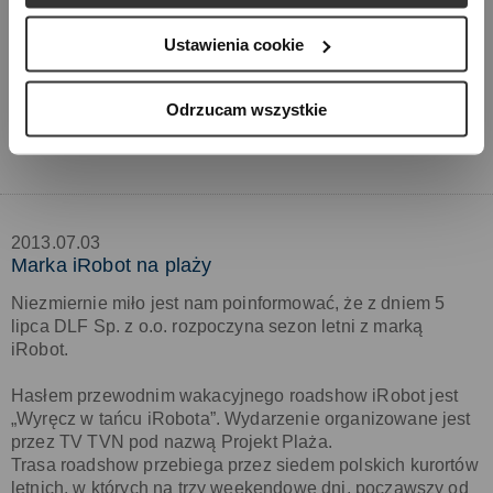
cookie”. Więcej informacji znajdziesz w naszej 
Polityce 
prywatności
. W związku z korzystaniem z cookies w 
Ustawienia cookie
celu personalizacji reklam i dokonywania pomiarów 
skuteczności kampanii marketingowych, dane mogą być 
udostępniane Google LLC; więcej informacji można 
Odrzucam wszystkie
znaleźć 
tutaj
2013.07.03
Marka iRobot na plaży
Niezmiernie miło jest nam poinformować, że z dniem 5
lipca DLF Sp. z o.o. rozpoczyna sezon letni z marką
iRobot.
Hasłem przewodnim wakacyjnego roadshow iRobot jest
„Wyręcz w tańcu iRobota”. Wydarzenie organizowane jest
przez TV TVN pod nazwą Projekt Plaża.
Trasa roadshow przebiega przez siedem polskich kurortów
letnich, w których na trzy weekendowe dni, począwszy od