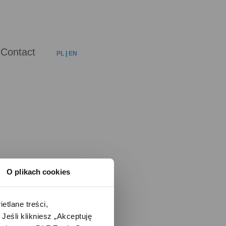
Contact
PL
|
EN
O plikach cookies
lane treści, 
śli klikniesz „Akceptuję 