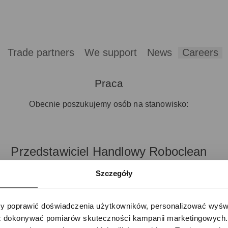
Trade partners
We support
News
Careers
Praca
Obecnie poszukujemy osób na stanowisko:
Przedstawiciel Handlowy Roboclean
Szczegóły
Zobacz szczegóły
 poprawić doświadczenia użytkowników, personalizować wyświet
 dokonywać pomiarów skuteczności kampanii marketingowych. Je