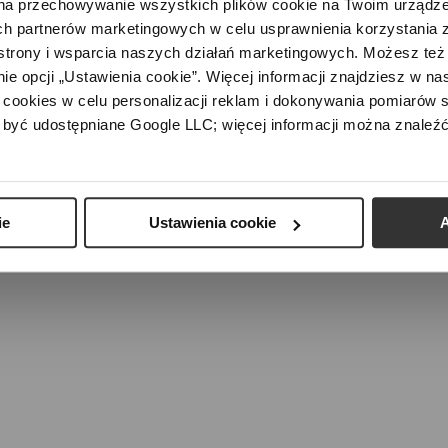
na przechowywanie wszystkich plików cookie na Twoim urządzen
h partnerów marketingowych w celu usprawnienia korzystania z 
strony i wsparcia naszych działań marketingowych. Możesz też 
e opcji „Ustawienia cookie”. Więcej informacji znajdziesz w nas
cookies w celu personalizacji reklam i dokonywania pomiarów s
partners
We support
News
Careers
Contact
Privacy policy
być udostępniane Google LLC; więcej informacji można znaleźć
2006 - 2026 © DLF Sp. z o.o.
ie
Ustawienia cookie
A