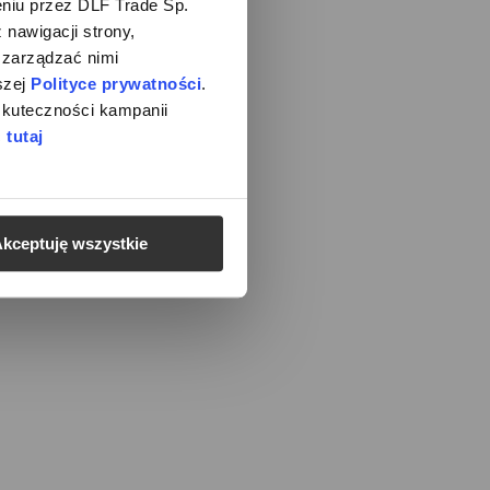
iu przez DLF Trade Sp. 
nawigacji strony, 
zarządzać nimi 
zej 
Polityce prywatności
. 
kuteczności kampanii 
Cookie settings
 
tutaj
kceptuję wszystkie