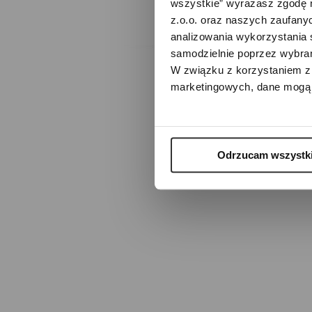
wszystkie” wyrażasz zgodę 
z.o.o. oraz naszych zaufanyc
analizowania wykorzystania 
samodzielnie poprzez wybrani
W związku z korzystaniem z 
About us
Trade 
marketingowych, dane mogą 
Odrzucam wszystk