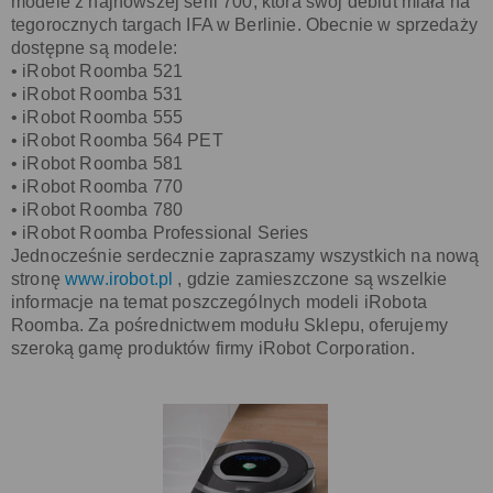
modele z najnowszej serii 700, która swój debiut miała na
tegorocznych targach IFA w Berlinie. Obecnie w sprzedaży
dostępne są modele:
• iRobot Roomba 521
• iRobot Roomba 531
• iRobot Roomba 555
• iRobot Roomba 564 PET
• iRobot Roomba 581
• iRobot Roomba 770
• iRobot Roomba 780
• iRobot Roomba Professional Series
Jednocześnie serdecznie zapraszamy wszystkich na nową
stronę
www.irobot.pl
, gdzie zamieszczone są wszelkie
informacje na temat poszczególnych modeli iRobota
Roomba. Za pośrednictwem modułu Sklepu, oferujemy
szeroką gamę produktów firmy iRobot Corporation.