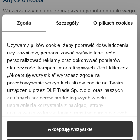
Artykuł o iRobot
W czerwcowym numerze magazynu popularnonaukowego
„Wiedza i życie” ukazał się artykuł pt: iRobot pomocnik z
Zgoda
Szczegóły
O plikach cookies
przyszłości. Opisano w nim firmę iRobot, jako pioniera i
lidera robotyki domowej.
Zobacz artykuł.
Używamy plików cookie, żeby poprawić doświadczenia 
użytkowników, personalizować wyświetlane treści, 
personalizować reklamy oraz dokonywać pomiarów 
skuteczności kampanii marketingowych. Jeśli klikniesz 
„Akceptuję wszystkie” wyrażasz zgodę na 
przechowywanie wszystkich plików cookie na Twoim 
urządzeniu przez DLF Trade Sp. z.o.o. oraz naszych 
zaufanych partnerów marketingowych w celu 
usprawnienia korzystania z nawigacji strony, 
analizowania wykorzystania strony i wsparcia naszych 
2011.04.15
Konferencja medyczna Ozonomatic
działań marketingowych. Możesz też zarządzać nimi 
samodzielnie poprzez wybranie opcji „Ustawienia 
Akceptuję wszystkie
9 kwietnia 2011 r. w Zabrzu w Ośrodku Konferencyjno-
cookie”. Więcej informacji znajdziesz w naszej 
Polityce 
Szkoleniowym „INNOWACJA” odbyła się Konferencja